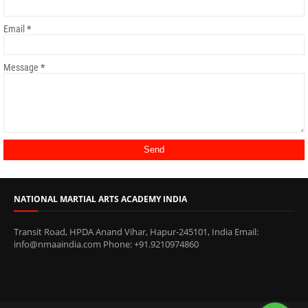
Email
*
Message
*
NATIONAL MARTIAL ARTS ACADEMY INDIA
Transit Road, HPDA Anand Vihar, Hapur-245101, India Email:
info@nmaaindia.com Phone: +91.9210974860